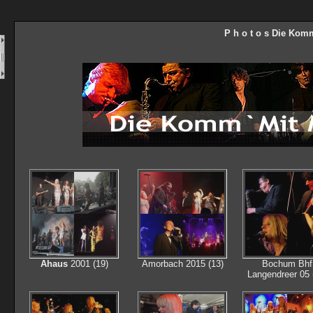
P h o t o s Die Kom
Ahaus
2001 (19)
Amorbach 2015 (13)
Bochum Bhf
Langendreer 05 