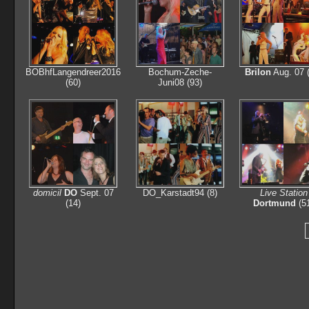
BOBhfLangendreer2016
Bochum-Zeche-
Brilon
Aug. 07 
(60)
Juni08 (93)
domicil
DO
Sept. 07
DO_Karstadt94 (8)
Live Station
(14)
Dortmund
(5